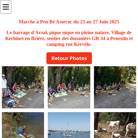
Marche à Pen Bé Asserac du 23 au 27 Juin 2025
Le barrage d'Arzal, pique nique en pleine nature, Village de
Kerhinet en Brière, sentier des douaniers GR 34 à Penestin et
camping rue Kervélo.
Retour Photos