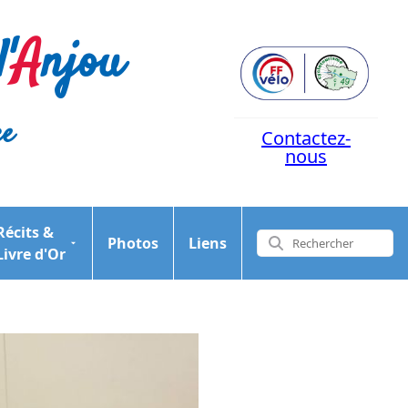
'
A
njou
ce
Contactez-
nous
Récits &
Photos
Liens
Livre d'Or