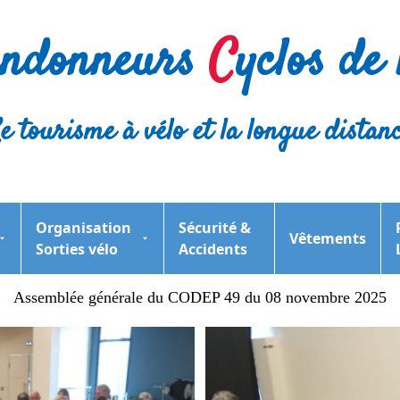
andonneurs
C
yclos de l
e tourisme à vélo et la longue distan
Organisation
Sécurité &
Vêtements
Sorties vélo
Accidents
Assemblée générale du CODEP 49 du 08 novembre 2025