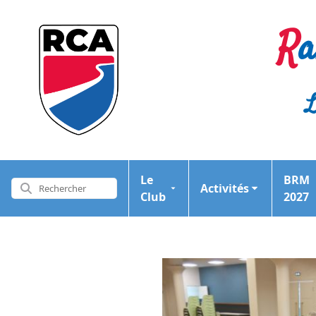
R
L
Le
BRM
Activités
Club
2027