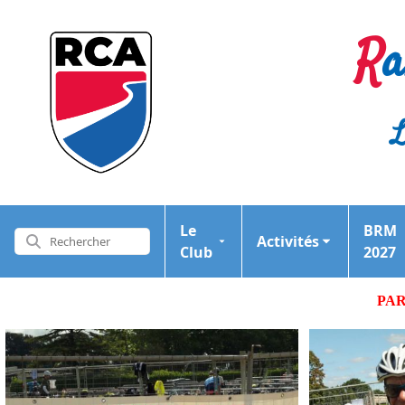
R
L
Le
BRM
Activités
Club
2027
PAR