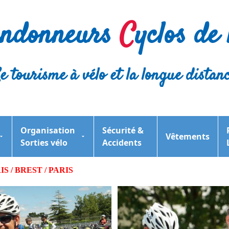
andonneurs
C
yclos de l
e tourisme à vélo et la longue distan
Organisation
Sécurité &
Vêtements
Sorties vélo
Accidents
IS / BREST / PARIS